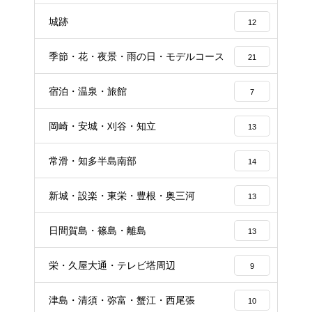
城跡
12
季節・花・夜景・雨の日・モデルコース
21
宿泊・温泉・旅館
7
岡崎・安城・刈谷・知立
13
常滑・知多半島南部
14
新城・設楽・東栄・豊根・奥三河
13
日間賀島・篠島・離島
13
栄・久屋大通・テレビ塔周辺
9
津島・清須・弥富・蟹江・西尾張
10