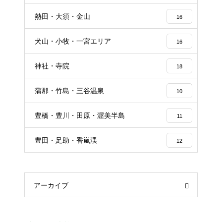
熱田・大須・金山
16
犬山・小牧・一宮エリア
16
神社・寺院
18
蒲郡・竹島・三谷温泉
10
豊橋・豊川・田原・渥美半島
11
豊田・足助・香嵐渓
12
アーカイブ