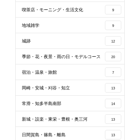
喫茶店・モーニング・生活文化
9
地域雑学
9
城跡
12
季節・花・夜景・雨の日・モデルコース
20
宿泊・温泉・旅館
7
岡崎・安城・刈谷・知立
13
常滑・知多半島南部
14
新城・設楽・東栄・豊根・奥三河
13
日間賀島・篠島・離島
13