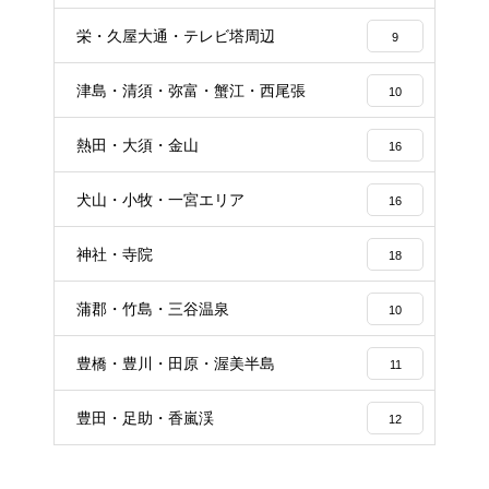
栄・久屋大通・テレビ塔周辺
9
津島・清須・弥富・蟹江・西尾張
10
熱田・大須・金山
16
犬山・小牧・一宮エリア
16
神社・寺院
18
蒲郡・竹島・三谷温泉
10
豊橋・豊川・田原・渥美半島
11
豊田・足助・香嵐渓
12