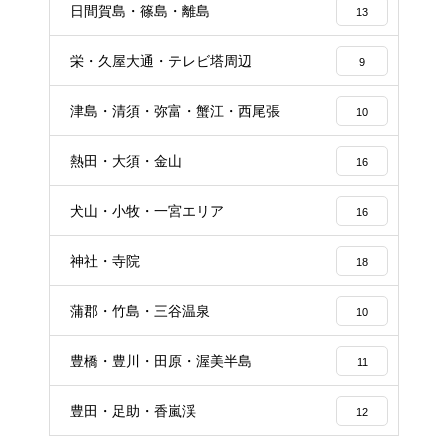
日間賀島・篠島・離島
13
栄・久屋大通・テレビ塔周辺
9
津島・清須・弥富・蟹江・西尾張
10
熱田・大須・金山
16
犬山・小牧・一宮エリア
16
神社・寺院
18
蒲郡・竹島・三谷温泉
10
豊橋・豊川・田原・渥美半島
11
豊田・足助・香嵐渓
12