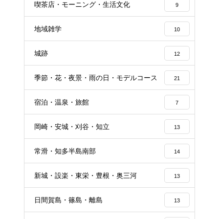
喫茶店・モーニング・生活文化
9
地域雑学
10
城跡
12
季節・花・夜景・雨の日・モデルコース
21
宿泊・温泉・旅館
7
岡崎・安城・刈谷・知立
13
常滑・知多半島南部
14
新城・設楽・東栄・豊根・奥三河
13
日間賀島・篠島・離島
13