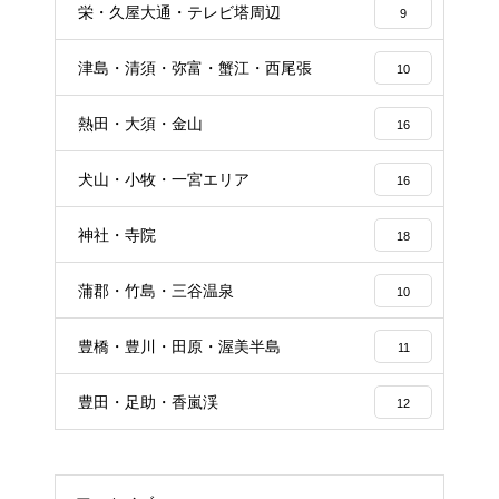
栄・久屋大通・テレビ塔周辺
9
津島・清須・弥富・蟹江・西尾張
10
熱田・大須・金山
16
犬山・小牧・一宮エリア
16
神社・寺院
18
蒲郡・竹島・三谷温泉
10
豊橋・豊川・田原・渥美半島
11
豊田・足助・香嵐渓
12