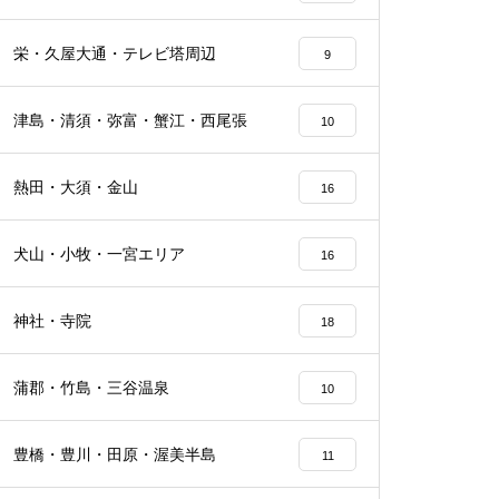
栄・久屋大通・テレビ塔周辺
9
津島・清須・弥富・蟹江・西尾張
10
熱田・大須・金山
16
犬山・小牧・一宮エリア
16
神社・寺院
18
蒲郡・竹島・三谷温泉
10
豊橋・豊川・田原・渥美半島
11