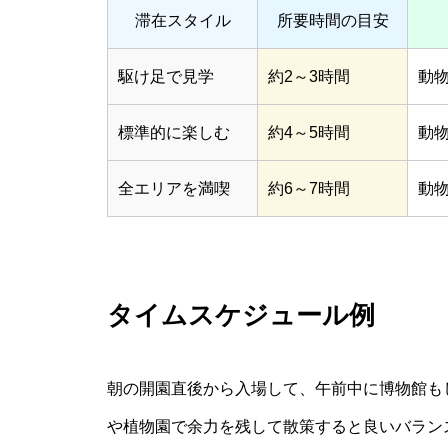
滞在スタイル
所要時間の目安
駆け足で見学
約2～3時間
動
標準的に楽しむ
約4～5時間
動
全エリアを満喫
約6～7時間
動
タイムスケジュール例
朝の開園直後から入場して、午前中に博物館も
や植物園で余力を残して散策すると良いバラン