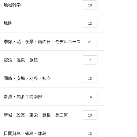
地域雑学
10
城跡
12
季節・花・夜景・雨の日・モデルコース
21
宿泊・温泉・旅館
7
岡崎・安城・刈谷・知立
13
常滑・知多半島南部
14
新城・設楽・東栄・豊根・奥三河
13
日間賀島・篠島・離島
13