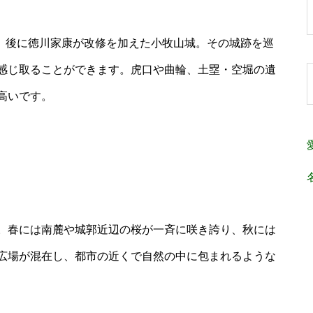
れ、後に徳川家康が改修を加えた小牧山城。その城跡を巡
感じ取ることができます。虎口や曲輪、土塁・空堀の遺
高いです。
。春には南麓や城郭近辺の桜が一斉に咲き誇り、秋には
広場が混在し、都市の近くで自然の中に包まれるような