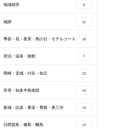
地域雑学
9
城跡
12
季節・花・夜景・雨の日・モデルコース
20
宿泊・温泉・旅館
7
岡崎・安城・刈谷・知立
13
常滑・知多半島南部
14
新城・設楽・東栄・豊根・奥三河
13
日間賀島・篠島・離島
13