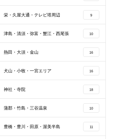
栄・久屋大通・テレビ塔周辺
9
津島・清須・弥富・蟹江・西尾張
10
熱田・大須・金山
16
犬山・小牧・一宮エリア
16
神社・寺院
18
蒲郡・竹島・三谷温泉
10
豊橋・豊川・田原・渥美半島
11