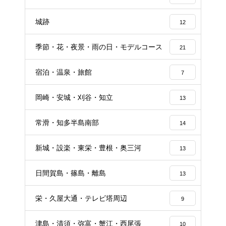
城跡
12
季節・花・夜景・雨の日・モデルコース
21
宿泊・温泉・旅館
7
岡崎・安城・刈谷・知立
13
常滑・知多半島南部
14
新城・設楽・東栄・豊根・奥三河
13
日間賀島・篠島・離島
13
栄・久屋大通・テレビ塔周辺
9
津島・清須・弥富・蟹江・西尾張
10