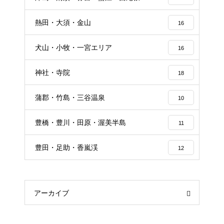
熱田・大須・金山
16
犬山・小牧・一宮エリア
16
神社・寺院
18
蒲郡・竹島・三谷温泉
10
豊橋・豊川・田原・渥美半島
11
豊田・足助・香嵐渓
12
アーカイブ