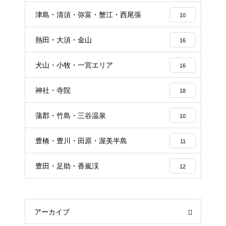
津島・清須・弥富・蟹江・西尾張
10
熱田・大須・金山
16
犬山・小牧・一宮エリア
16
神社・寺院
18
蒲郡・竹島・三谷温泉
10
豊橋・豊川・田原・渥美半島
11
豊田・足助・香嵐渓
12
アーカイブ