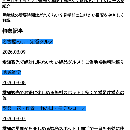
西三河をドライブで日帰り満喫！無理なく巡れるおすすめコースを
紹介
岡崎城の所要時間はどれくらい？見学前に知りたい目安をやさしく
解説
特集記事
名古屋めし・定番グルメ
2026.08.09
愛知観光で絶対に味わいたい絶品グルメ！ご当地名物料理巡り
地域雑学
2026.08.08
愛知観光でお得に楽しめる無料スポット！安くて満足度満点の
旅
季節・花・夜景・雨の日・モデルコース
2026.08.07
愛知の早朝から楽しめる観光スポット！朝活で一日を有効に使