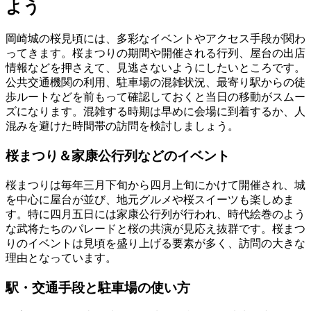
よう
岡崎城の桜見頃には、多彩なイベントやアクセス手段が関わ
ってきます。桜まつりの期間や開催される行列、屋台の出店
情報などを押さえて、見逃さないようにしたいところです。
公共交通機関の利用、駐車場の混雑状況、最寄り駅からの徒
歩ルートなどを前もって確認しておくと当日の移動がスムー
ズになります。混雑する時期は早めに会場に到着するか、人
混みを避けた時間帯の訪問を検討しましょう。
桜まつり＆家康公行列などのイベント
桜まつりは毎年三月下旬から四月上旬にかけて開催され、城
を中心に屋台が並び、地元グルメや桜スイーツも楽しめま
す。特に四月五日には家康公行列が行われ、時代絵巻のよう
な武将たちのパレードと桜の共演が見応え抜群です。桜まつ
りのイベントは見頃を盛り上げる要素が多く、訪問の大きな
理由となっています。
駅・交通手段と駐車場の使い方