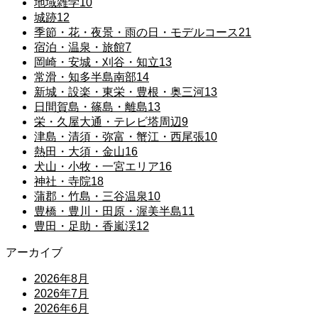
地域雑学
10
城跡
12
季節・花・夜景・雨の日・モデルコース
21
宿泊・温泉・旅館
7
岡崎・安城・刈谷・知立
13
常滑・知多半島南部
14
新城・設楽・東栄・豊根・奥三河
13
日間賀島・篠島・離島
13
栄・久屋大通・テレビ塔周辺
9
津島・清須・弥富・蟹江・西尾張
10
熱田・大須・金山
16
犬山・小牧・一宮エリア
16
神社・寺院
18
蒲郡・竹島・三谷温泉
10
豊橋・豊川・田原・渥美半島
11
豊田・足助・香嵐渓
12
アーカイブ
2026年8月
2026年7月
2026年6月