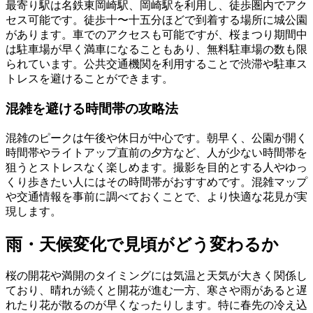
最寄り駅は名鉄東岡崎駅、岡崎駅を利用し、徒歩圏内でアク
セス可能です。徒歩十〜十五分ほどで到着する場所に城公園
があります。車でのアクセスも可能ですが、桜まつり期間中
は駐車場が早く満車になることもあり、無料駐車場の数も限
られています。公共交通機関を利用することで渋滞や駐車ス
トレスを避けることができます。
混雑を避ける時間帯の攻略法
混雑のピークは午後や休日が中心です。朝早く、公園が開く
時間帯やライトアップ直前の夕方など、人が少ない時間帯を
狙うとストレスなく楽しめます。撮影を目的とする人やゆっ
くり歩きたい人にはその時間帯がおすすめです。混雑マップ
や交通情報を事前に調べておくことで、より快適な花見が実
現します。
雨・天候変化で見頃がどう変わるか
桜の開花や満開のタイミングには気温と天気が大きく関係し
ており、晴れが続くと開花が進む一方、寒さや雨があると遅
れたり花が散るのが早くなったりします。特に春先の冷え込