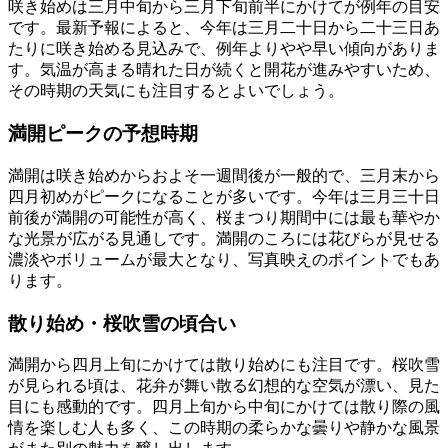
咲き始めは三月中旬から三月下旬前半にかけてが例年の目安
です。最新予報によると、今年は三月二十日から二十三日あ
たりに咲き始める見込みで、例年よりやや早い傾向がありま
す。気温が高まる晴れた日が続くと開花が進みやすいため、
その時期の天気にも注目するとよいでしょう。
満開ピークの予想時期
満開は咲き始めからおよそ一週間後が一般的で、三月末から
四月初めがピークになることが多いです。今年は三月三十日
前後が満開の可能性が高く、桜まつり期間中には最も華やか
な光景が広がる見通しです。満開のころには花びらが見せる
濃淡やボリュームが最大となり、写真映えのポイントでもあ
ります。
散り始め・桜吹雪の頃合い
満開から四月上旬にかけては散り始めにも注目です。桜吹雪
が見られる頃は、花弁が舞い散る幻想的な空気が漂い、見た
目にも感動的です。四月上旬から中旬にかけては散り際の風
情を楽しむ人も多く、この時期の柔らかな曇りや静かな風景