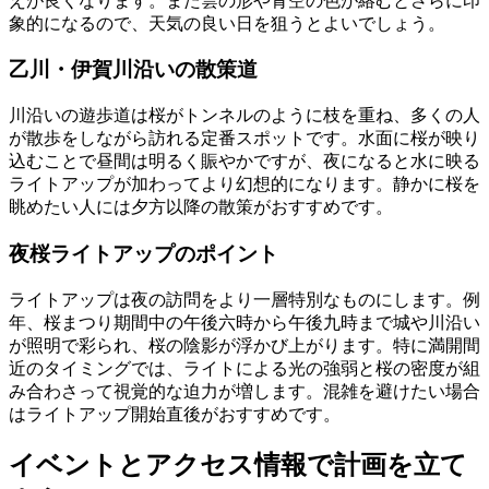
えが良くなります。また雲の形や青空の色が絡むとさらに印
象的になるので、天気の良い日を狙うとよいでしょう。
乙川・伊賀川沿いの散策道
川沿いの遊歩道は桜がトンネルのように枝を重ね、多くの人
が散歩をしながら訪れる定番スポットです。水面に桜が映り
込むことで昼間は明るく賑やかですが、夜になると水に映る
ライトアップが加わってより幻想的になります。静かに桜を
眺めたい人には夕方以降の散策がおすすめです。
夜桜ライトアップのポイント
ライトアップは夜の訪問をより一層特別なものにします。例
年、桜まつり期間中の午後六時から午後九時まで城や川沿い
が照明で彩られ、桜の陰影が浮かび上がります。特に満開間
近のタイミングでは、ライトによる光の強弱と桜の密度が組
み合わさって視覚的な迫力が増します。混雑を避けたい場合
はライトアップ開始直後がおすすめです。
イベントとアクセス情報で計画を立て