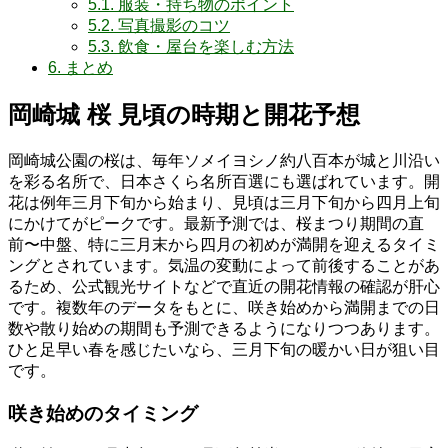
5.1.
服装・持ち物のポイント
5.2.
写真撮影のコツ
5.3.
飲食・屋台を楽しむ方法
6.
まとめ
岡崎城 桜 見頃の時期と開花予想
岡崎城公園の桜は、毎年ソメイヨシノ約八百本が城と川沿い
を彩る名所で、日本さくら名所百選にも選ばれています。開
花は例年三月下旬から始まり、見頃は三月下旬から四月上旬
にかけてがピークです。最新予測では、桜まつり期間の直
前〜中盤、特に三月末から四月の初めが満開を迎えるタイミ
ングとされています。気温の変動によって前後することがあ
るため、公式観光サイトなどで直近の開花情報の確認が肝心
です。複数年のデータをもとに、咲き始めから満開までの日
数や散り始めの期間も予測できるようになりつつあります。
ひと足早い春を感じたいなら、三月下旬の暖かい日が狙い目
です。
咲き始めのタイミング