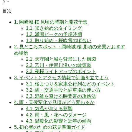
す。
目次
1.
岡崎城 桜 見頃の時期と開花予想
1.1.
咲き始めのタイミング
1.2.
満開ピークの予想時期
1.3.
散り始め・桜吹雪の頃合い
2.
見どころスポット：岡崎城 桜 見頃の光景とおすす
め場所
2.1.
天守閣と城を背景にした構図
2.2.
乙川・伊賀川沿いの散策道
2.3.
夜桜ライトアップのポイント
3.
イベントとアクセス情報で計画を立てよう
3.1.
桜まつり＆家康公行列などのイベント
3.2.
駅・交通手段と駐車場の使い方
3.3.
混雑を避ける時間帯の攻略法
4.
雨・天候変化で見頃がどう変わるか
4.1.
気温が与える影響
4.2.
雨・風・花へのダメージ
4.3.
温暖化の影響と近年の傾向
5.
初心者のための花見準備ガイド