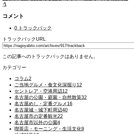
う
コメント
0 トラックバック
トラックバックURL
この記事へのトラックバックはありません。
カテゴリー
コラム
2
ご当地グルメ・食文化深掘り
12
セントレア・空港周辺
12
名古屋の公園・庭園・自然散策
32
名古屋めし・定番グルメ
16
名古屋城・城下町周辺
40
名古屋市の定番観光
22
名古屋市以外の公園
4
喫茶店・モーニング・生活文化
9