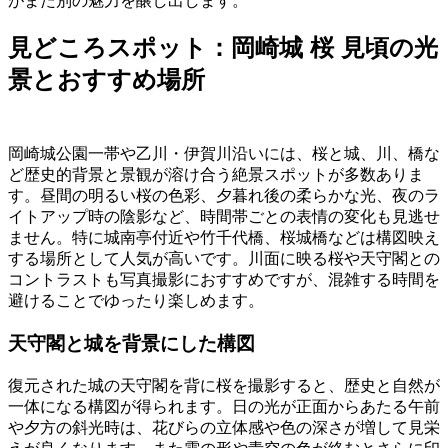
がまた別の魅力を醸し出します。
見どころスポット：岡崎城 桜 見頃の光
景とおすすめ場所
岡崎城公園一帯や乙川・伊賀川沿いには、桜と城、川、橋な
ど歴史的背景と景観が溶け合う絶景スポットが多数ありま
す。昼間の明るい桜の色彩、夕暮れ後の柔らかな光、夜のラ
イトアップ時の陰影など、時間帯ごとの表情の変化も見逃せ
ません。特に城南亭付近や竹千代橋、桜城橋などは構図映え
する場所として人気が高いです。川面に映る桜や天守閣との
コントラストも写真撮影におすすめですが、混雑する時間を
避けることでゆったり楽しめます。
天守閣と城を背景にした構図
復元された城の天守閣を背に桜を撮影すると、歴史と自然が
一体になる構図が得られます。日の光が正面からあたる午前
や夕方の斜光時は、花びらの立体感や色の深さが増して見栄