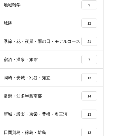
地域雑学
9
城跡
12
季節・花・夜景・雨の日・モデルコース
21
宿泊・温泉・旅館
7
岡崎・安城・刈谷・知立
13
常滑・知多半島南部
14
新城・設楽・東栄・豊根・奥三河
13
日間賀島・篠島・離島
13