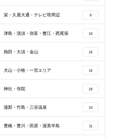
栄・久屋大通・テレビ塔周辺
9
津島・清須・弥富・蟹江・西尾張
10
熱田・大須・金山
16
犬山・小牧・一宮エリア
16
神社・寺院
18
蒲郡・竹島・三谷温泉
10
豊橋・豊川・田原・渥美半島
11