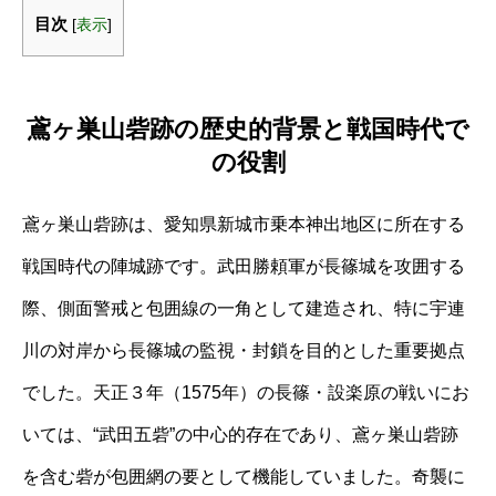
目次
[
表示
]
鳶ヶ巣山砦跡の歴史的背景と戦国時代で
の役割
鳶ヶ巣山砦跡は、愛知県新城市乗本神出地区に所在する
戦国時代の陣城跡です。武田勝頼軍が長篠城を攻囲する
際、側面警戒と包囲線の一角として建造され、特に宇連
川の対岸から長篠城の監視・封鎖を目的とした重要拠点
でした。天正３年（1575年）の長篠・設楽原の戦いにお
いては、“武田五砦”の中心的存在であり、鳶ヶ巣山砦跡
を含む砦が包囲網の要として機能していました。奇襲に