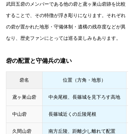
武田五砦のメンバーである他の砦と鳶ヶ巣山砦跡を比較
することで、その特徴が浮き彫りになります。それぞれ
の砦が置かれた地形・守備体制・遺構の残存度などが異
なり、歴史ファンにとっては巡る楽しみもあります。
砦の配置と守備兵の違い
砦名
位置（方角・地形）
鳶ヶ巣山砦
中央尾根、長篠城を見下ろす高地
中山砦
長篠城近くの丘陵尾根
久間山砦
南方丘陵、距離少し離れて配置