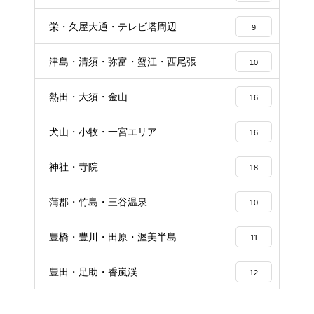
栄・久屋大通・テレビ塔周辺
9
津島・清須・弥富・蟹江・西尾張
10
熱田・大須・金山
16
犬山・小牧・一宮エリア
16
神社・寺院
18
蒲郡・竹島・三谷温泉
10
豊橋・豊川・田原・渥美半島
11
豊田・足助・香嵐渓
12