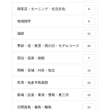
喫茶店・モーニング・生活文化
9
地域雑学
9
城跡
12
季節・花・夜景・雨の日・モデルコース
20
宿泊・温泉・旅館
7
岡崎・安城・刈谷・知立
13
常滑・知多半島南部
14
新城・設楽・東栄・豊根・奥三河
13
日間賀島・篠島・離島
13