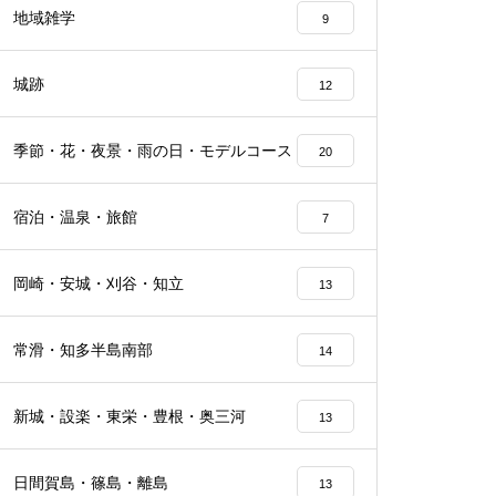
地域雑学
9
城跡
12
季節・花・夜景・雨の日・モデルコース
20
宿泊・温泉・旅館
7
岡崎・安城・刈谷・知立
13
常滑・知多半島南部
14
新城・設楽・東栄・豊根・奥三河
13
日間賀島・篠島・離島
13