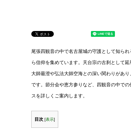
尾張四観音の中で名古屋城の守護として知られ
ら信仰を集めています。天台宗の古刹として延暦
大師最澄や弘法大師空海との深い関わりがあり
です。節分会や恵方参りなど、四観音の中での
スを詳しくご案内します。
目次
[
表示
]