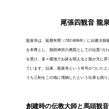
尾張四観音 龍
龍泉寺は、延暦年間（782‐806年）に伝教
を本尊とし、熱田神宮の奥院としての位置づけ
を受け、多々羅池でお経を唱えると龍が天に昇
ています。以来、龍泉寺という寺号がついたと
うち三剣をこの地に埋納したという伝承も残り
創建時の伝教大師と馬頭観音