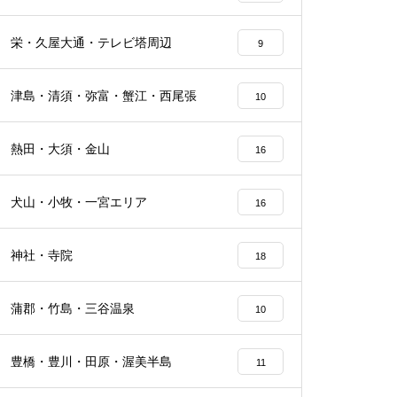
栄・久屋大通・テレビ塔周辺
9
津島・清須・弥富・蟹江・西尾張
10
熱田・大須・金山
16
犬山・小牧・一宮エリア
16
神社・寺院
18
蒲郡・竹島・三谷温泉
10
豊橋・豊川・田原・渥美半島
11