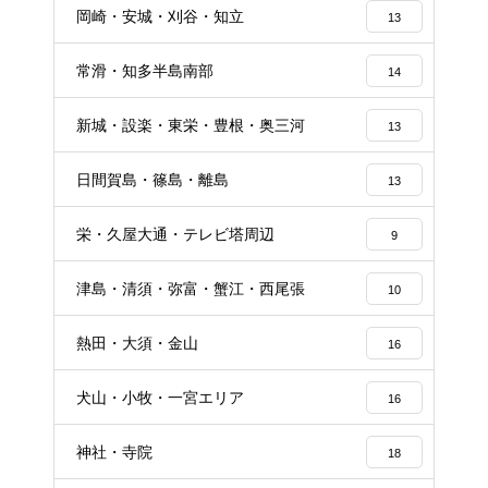
岡崎・安城・刈谷・知立
13
常滑・知多半島南部
14
新城・設楽・東栄・豊根・奥三河
13
日間賀島・篠島・離島
13
栄・久屋大通・テレビ塔周辺
9
津島・清須・弥富・蟹江・西尾張
10
熱田・大須・金山
16
犬山・小牧・一宮エリア
16
神社・寺院
18