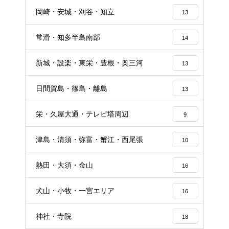
岡崎・安城・刈谷・知立
13
常滑・知多半島南部
14
新城・設楽・東栄・豊根・奥三河
13
日間賀島・篠島・離島
13
栄・久屋大通・テレビ塔周辺
9
津島・清須・弥富・蟹江・西尾張
10
熱田・大須・金山
16
犬山・小牧・一宮エリア
16
神社・寺院
18