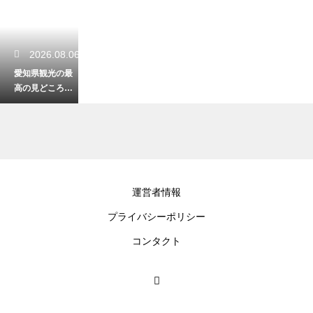
2026.08.06
愛知県観光の最
高の見どころを
徹底解説！旅が
何倍も楽しくな
る
2026.08.05
運営者情報
愛知観光モデル
プライバシーポリシー
コース2泊3日の
決定版！名所と
コンタクト
グルメを味わう
旅
2026.08.04