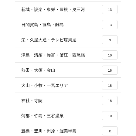
新城・設楽・東栄・豊根・奥三河
13
日間賀島・篠島・離島
13
栄・久屋大通・テレビ塔周辺
9
津島・清須・弥富・蟹江・西尾張
10
熱田・大須・金山
16
犬山・小牧・一宮エリア
16
神社・寺院
18
蒲郡・竹島・三谷温泉
10
豊橋・豊川・田原・渥美半島
11