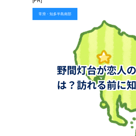
[PR]
常滑・知多半島南部