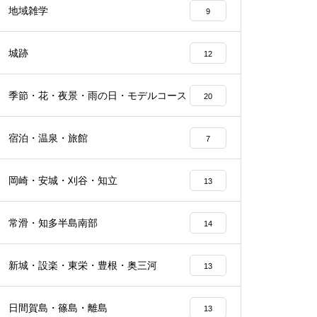
地域雑学
9
城跡
12
季節・花・夜景・雨の日・モデルコース
20
宿泊・温泉・旅館
7
岡崎・安城・刈谷・知立
13
常滑・知多半島南部
14
新城・設楽・東栄・豊根・奥三河
13
日間賀島・篠島・離島
13