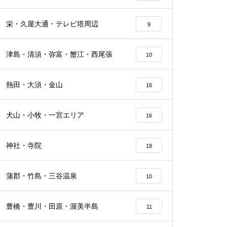
栄・久屋大通・テレビ塔周辺
9
津島・清須・弥富・蟹江・西尾張
10
熱田・大須・金山
16
犬山・小牧・一宮エリア
16
神社・寺院
18
蒲郡・竹島・三谷温泉
10
豊橋・豊川・田原・渥美半島
11