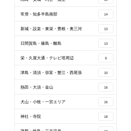
常滑・知多半島南部
14
新城・設楽・東栄・豊根・奥三河
13
日間賀島・篠島・離島
13
栄・久屋大通・テレビ塔周辺
9
津島・清須・弥富・蟹江・西尾張
10
熱田・大須・金山
16
犬山・小牧・一宮エリア
16
神社・寺院
18
蒲郡・竹島・三谷温泉