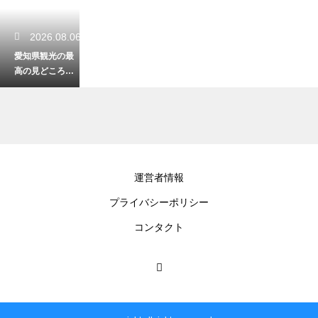
2026.08.06
愛知県観光の最
高の見どころを
徹底解説！旅が
何倍も楽しくな
る
2026.08.05
運営者情報
愛知観光モデル
プライバシーポリシー
コース2泊3日の
決定版！名所と
コンタクト
グルメを味わう
旅
2026.08.04
愛知県の観光で