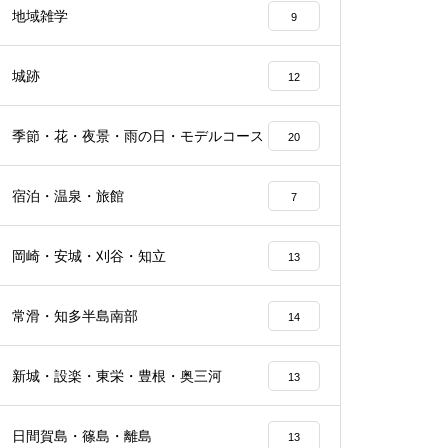
地域雑学
9
城跡
12
季節・花・夜景・雨の日・モデルコース
20
宿泊・温泉・旅館
7
岡崎・安城・刈谷・知立
13
常滑・知多半島南部
14
新城・設楽・東栄・豊根・奥三河
13
日間賀島・篠島・離島
13