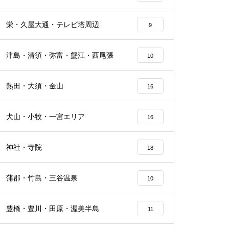
栄・久屋大通・テレビ塔周辺
9
津島・清須・弥富・蟹江・西尾張
10
熱田・大須・金山
16
犬山・小牧・一宮エリア
16
神社・寺院
18
蒲郡・竹島・三谷温泉
10
豊橋・豊川・田原・渥美半島
11