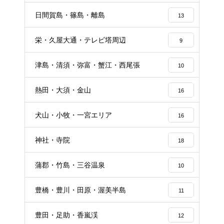
日間賀島・篠島・離島
13
栄・久屋大通・テレビ塔周辺
9
津島・清須・弥富・蟹江・西尾張
10
熱田・大須・金山
16
犬山・小牧・一宮エリア
16
神社・寺院
18
蒲郡・竹島・三谷温泉
10
豊橋・豊川・田原・渥美半島
11
豊田・足助・香嵐渓
12