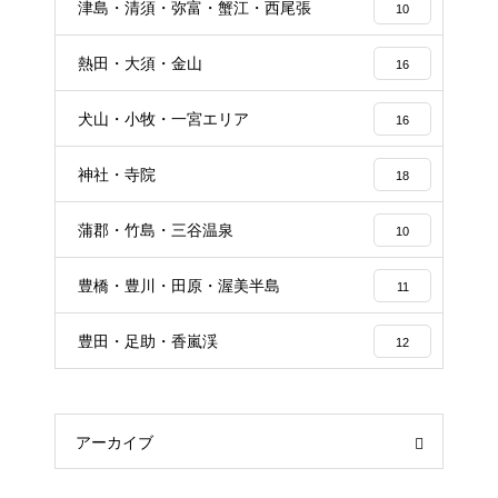
津島・清須・弥富・蟹江・西尾張
10
熱田・大須・金山
16
犬山・小牧・一宮エリア
16
神社・寺院
18
蒲郡・竹島・三谷温泉
10
豊橋・豊川・田原・渥美半島
11
豊田・足助・香嵐渓
12
アーカイブ