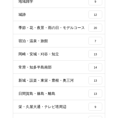
地域雑学
9
城跡
12
季節・花・夜景・雨の日・モデルコース
20
宿泊・温泉・旅館
7
岡崎・安城・刈谷・知立
13
常滑・知多半島南部
14
新城・設楽・東栄・豊根・奥三河
13
日間賀島・篠島・離島
13
栄・久屋大通・テレビ塔周辺
9