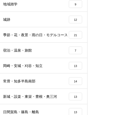
地域雑学
9
城跡
12
季節・花・夜景・雨の日・モデルコース
21
宿泊・温泉・旅館
7
岡崎・安城・刈谷・知立
13
常滑・知多半島南部
14
新城・設楽・東栄・豊根・奥三河
13
日間賀島・篠島・離島
13