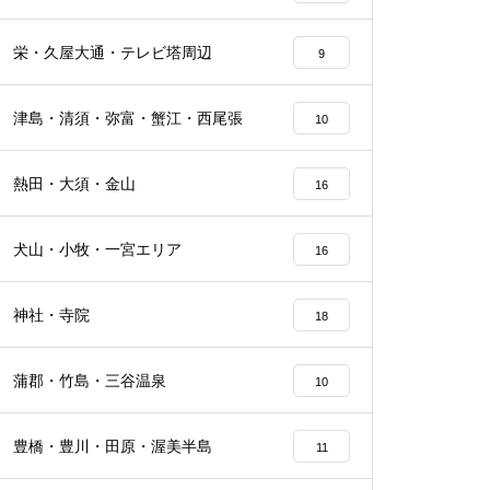
栄・久屋大通・テレビ塔周辺
9
津島・清須・弥富・蟹江・西尾張
10
熱田・大須・金山
16
犬山・小牧・一宮エリア
16
神社・寺院
18
蒲郡・竹島・三谷温泉
10
豊橋・豊川・田原・渥美半島
11