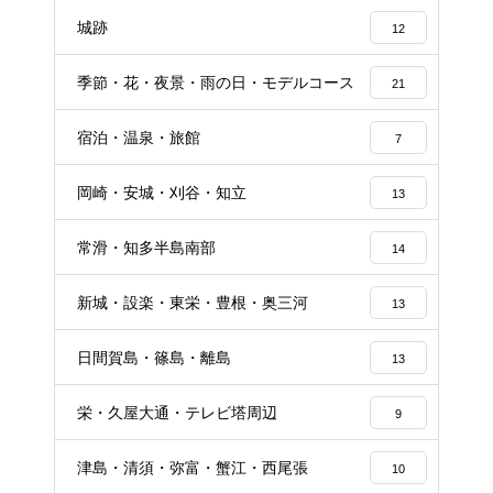
城跡
12
季節・花・夜景・雨の日・モデルコース
21
宿泊・温泉・旅館
7
岡崎・安城・刈谷・知立
13
常滑・知多半島南部
14
新城・設楽・東栄・豊根・奥三河
13
日間賀島・篠島・離島
13
栄・久屋大通・テレビ塔周辺
9
津島・清須・弥富・蟹江・西尾張
10