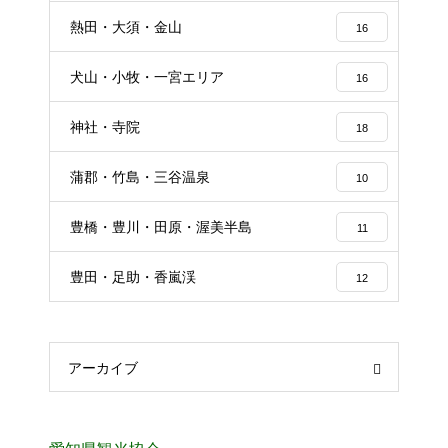
熱田・大須・金山
16
犬山・小牧・一宮エリア
16
神社・寺院
18
蒲郡・竹島・三谷温泉
10
豊橋・豊川・田原・渥美半島
11
豊田・足助・香嵐渓
12
アーカイブ