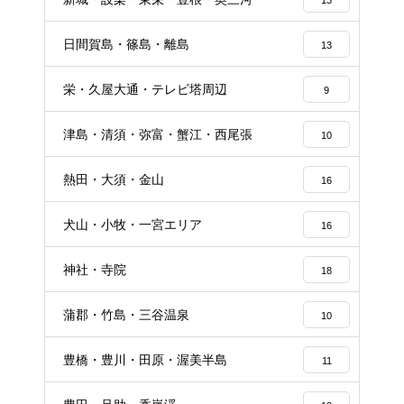
日間賀島・篠島・離島
13
栄・久屋大通・テレビ塔周辺
9
津島・清須・弥富・蟹江・西尾張
10
熱田・大須・金山
16
犬山・小牧・一宮エリア
16
神社・寺院
18
蒲郡・竹島・三谷温泉
10
豊橋・豊川・田原・渥美半島
11